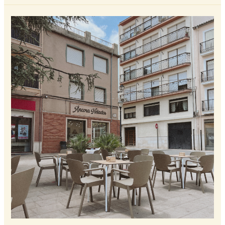
¡Inauguramos
Nueva
Heladería
En
Castalla!