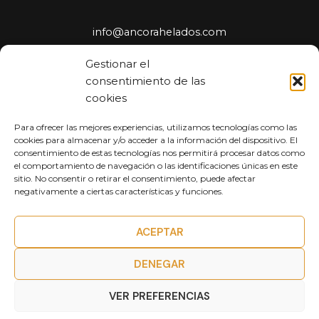
info@ancorahelados.com
Oficinas: 686 453 223
Gestionar el
C/ Cuenca 20, Ibi (Alicante)
consentimiento de las
cookies
Para ofrecer las mejores experiencias, utilizamos tecnologías como las
Aviso Legal
cookies para almacenar y/o acceder a la información del dispositivo. El
Política de Privacidad
consentimiento de estas tecnologías nos permitirá procesar datos como
el comportamiento de navegación o las identificaciones únicas en este
Accesibilidad
sitio. No consentir o retirar el consentimiento, puede afectar
Cookies
negativamente a ciertas características y funciones.
Mapa del Sitio
ACEPTAR
DENEGAR
Copyright © Áncora Helados
VER PREFERENCIAS
Desarrollado por Sipe Informática